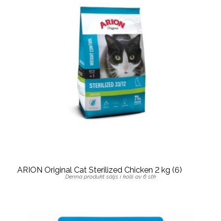
ARION Original Cat Sterilized Chicken 2 kg (6)
Denna produkt säljs i kolli av 6 stk