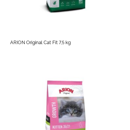
ARION Original Cat Fit 7,5 kg