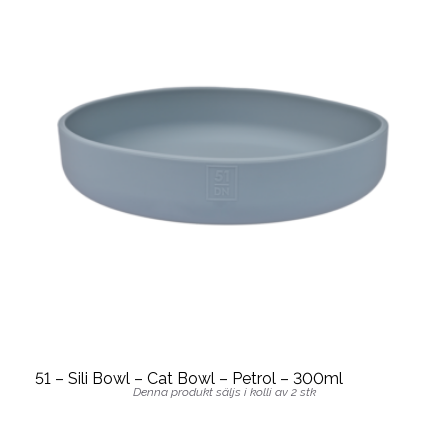
51 – Sili Bowl – Cat Bowl – Petrol – 300ml
Denna produkt säljs i kolli av 2 stk