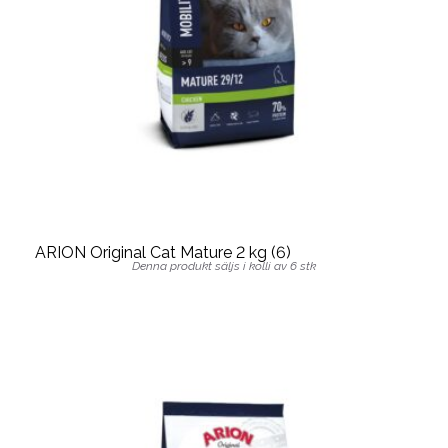
ARION Original Cat Mature 2 kg (6)
Denna produkt säljs i kolli av 6 stk