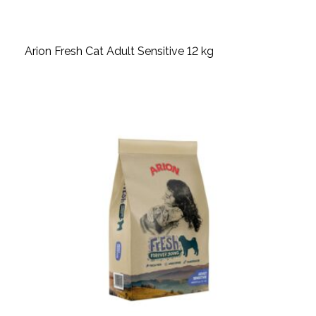
Arion Fresh Cat Adult Sensitive 12 kg