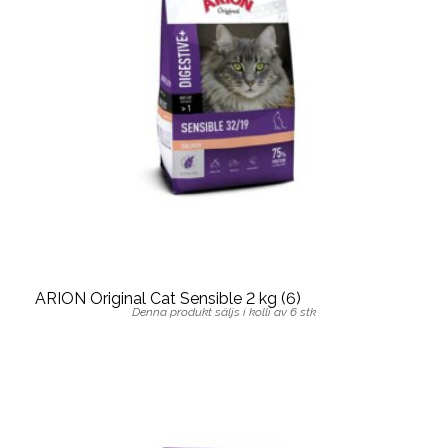
ARION Original Cat Sensible 2 kg (6)
Denna produkt säljs i kolli av 6 stk