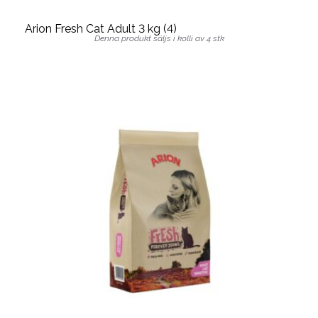
Arion Fresh Cat Adult 3 kg (4)
Denna produkt säljs i kolli av 4 stk