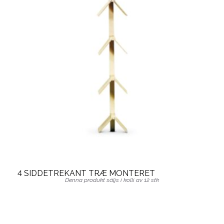
4 SIDDETREKANT TRÆ MONTERET
Denna produkt säljs i kolli av 12 stk