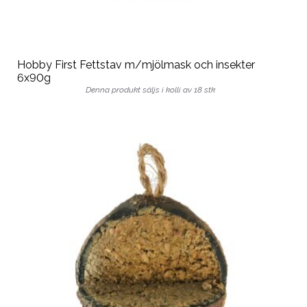
Hobby First Fettstav m/mjölmask och insekter
6x90g
Denna produkt säljs i kolli av 18 stk