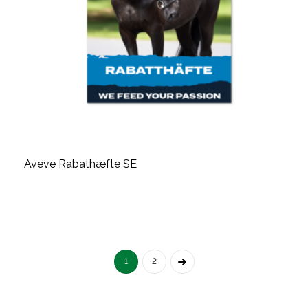
Aveve Rabathæfte SE
1
2