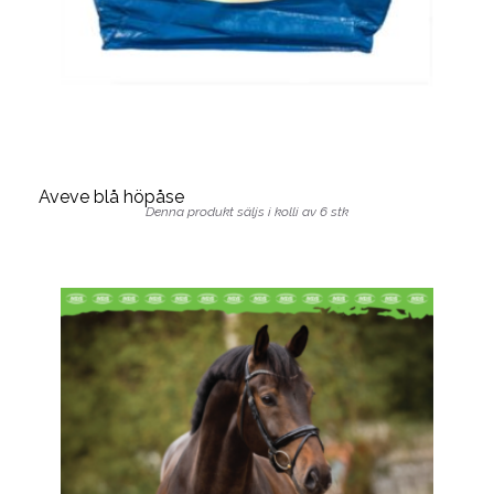
Aveve blå höpåse
Denna produkt säljs i kolli av 6 stk