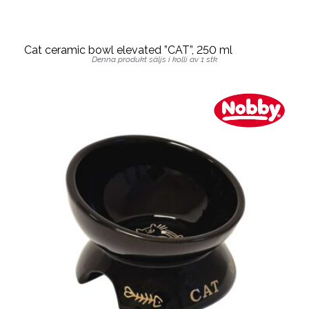
Cat ceramic bowl elevated ”CAT”, 250 ml
Denna produkt säljs i kolli av 1 stk