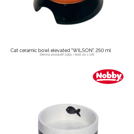
Cat ceramic bowl elevated ”WILSON”, 250 ml
Denna produkt säljs i kolli av 1 stk