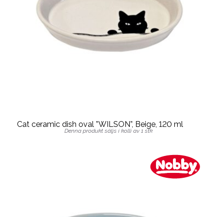
Cat ceramic dish oval ”WILSON”, Beige, 120 ml
Denna produkt säljs i kolli av 1 stk