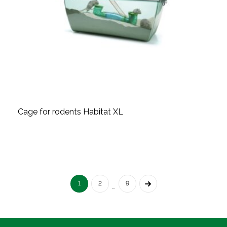
Cage for rodents Habitat XL
1
2
9
…