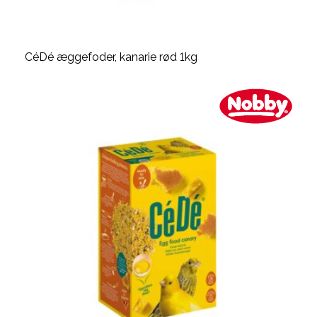
CéDé æggefoder, kanarie rød 1kg