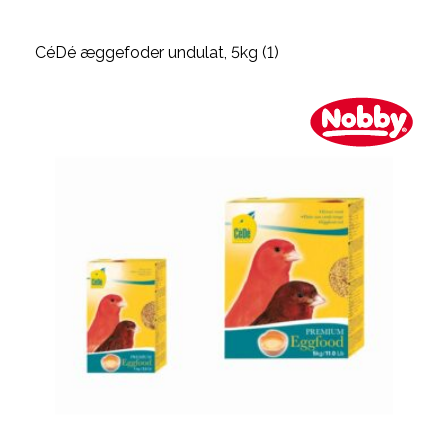
CéDé æggefoder undulat, 5kg (1)