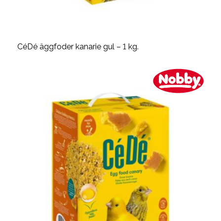
CéDé äggfoder kanarie gul – 1 kg.