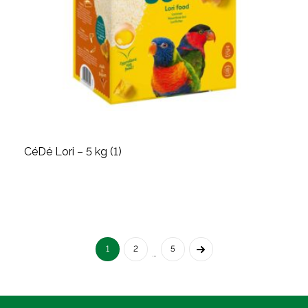
CéDé Lori – 5 kg (1)
1
2
5
…