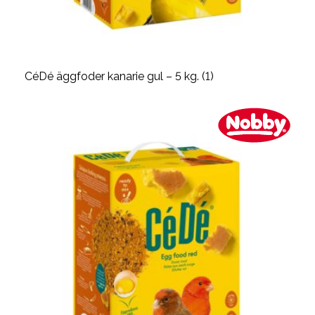
CéDé äggfoder kanarie gul – 5 kg. (1)