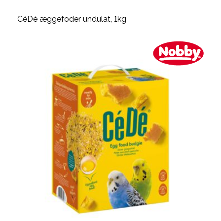
CéDé æggefoder undulat, 1kg