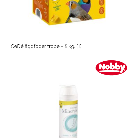
CéDé äggfoder trope – 5 kg. (1)