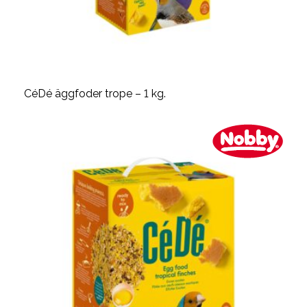
CéDé äggfoder trope – 1 kg.