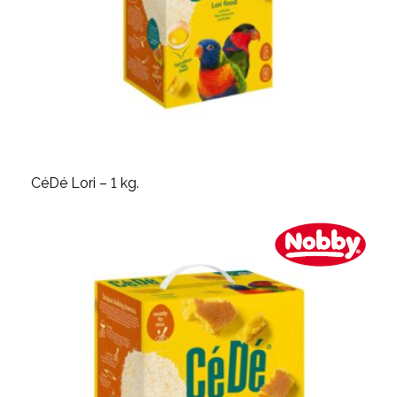
CéDé Lori – 1 kg.