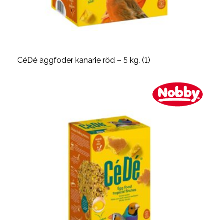
CéDé äggfoder kanarie röd – 5 kg. (1)