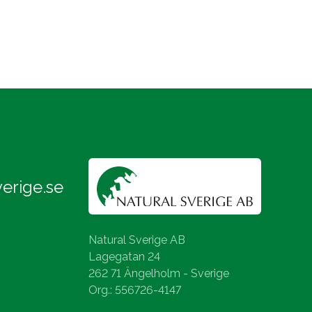
erige.se
Natural Sverige AB
Lagegatan 24
262 71 Ängelholm - Sverige
Org.: 556726-4147