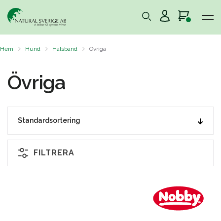
Hem
Hund
Halsband
Övriga
Övriga
FILTRERA