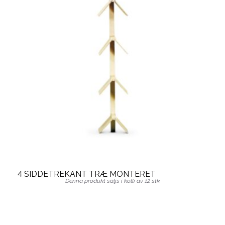
4 SIDDETREKANT TRÆ MONTERET
Denna produkt säljs i kolli av 12 stk