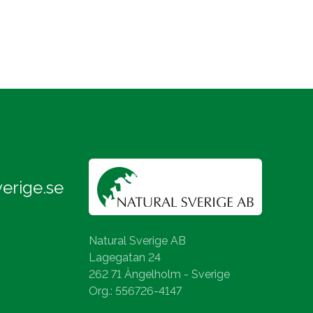
erige.se
Natural Sverige AB
Lagegatan 24
262 71 Ängelholm - Sverige
Org.: 556726-4147