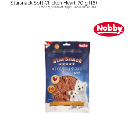
Starsnack Soft Chicken Heart, 70 g (16)
Denna produkt säljs i kolli av 16 stk