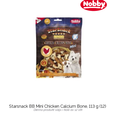
Starsnack BB Mini Chicken Calcium Bone, 113 g (12)
Denna produkt säljs i kolli av 12 stk