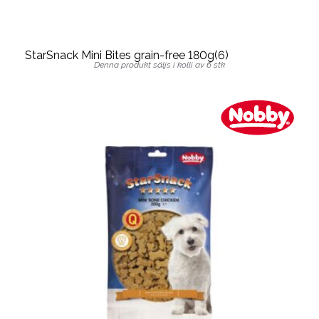
StarSnack Mini Bites grain-free 180g(6)
Denna produkt säljs i kolli av 6 stk