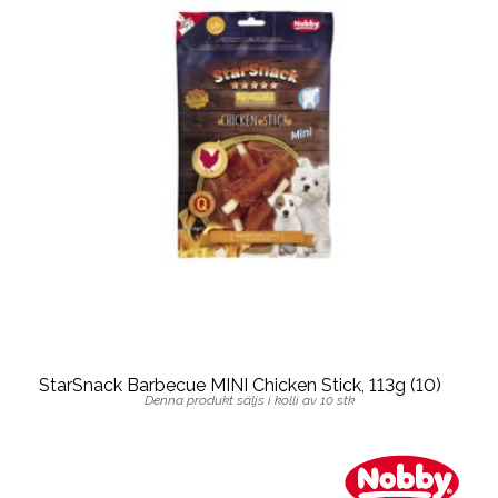
StarSnack Barbecue MINI Chicken Stick, 113g (10)
Denna produkt säljs i kolli av 10 stk