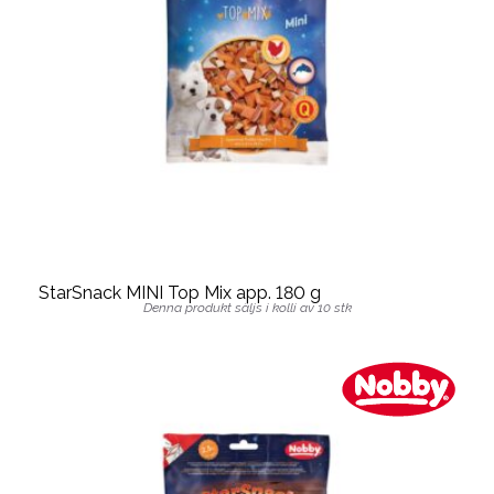
StarSnack MINI Top Mix app. 180 g
Denna produkt säljs i kolli av 10 stk