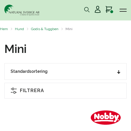
Hem
Hund
Godis & Tuggben
Mini
Mini
FILTRERA