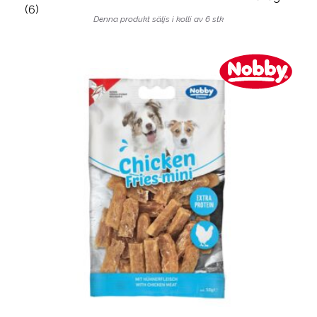
(6)
Denna produkt säljs i kolli av 6 stk