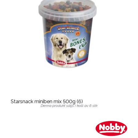
Starsnack miniben mix 500g (6)
Denna produkt säljs i kolli av 6 stk