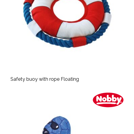
Safety buoy with rope Floating