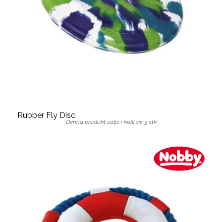
Rubber Fly Disc
Denna produkt säljs i kolli av 3 stk