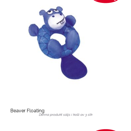
Beaver Floating
Denna produkt säljs i kolli av 3 stk