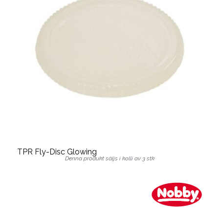
TPR Fly-Disc Glowing
Denna produkt säljs i kolli av 3 stk