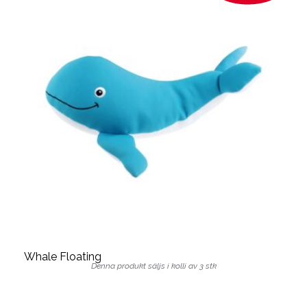
Whale Floating
Denna produkt säljs i kolli av 3 stk