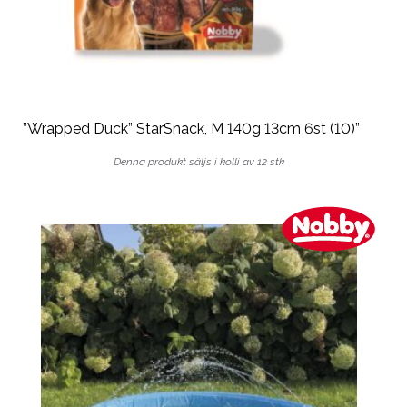
”Wrapped Duck” StarSnack, M 140g 13cm 6st (10)”
Denna produkt säljs i kolli av 12 stk