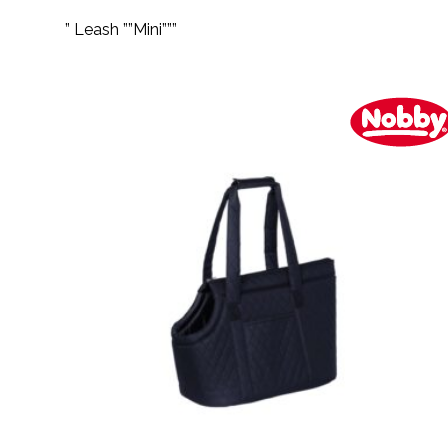
” Leash ””Mini”””