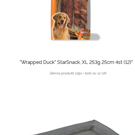
”Wrapped Duck” StarSnack, XL 253g 25cm 4st (12)”
Denna produkt säljs i kolli av 12 stk