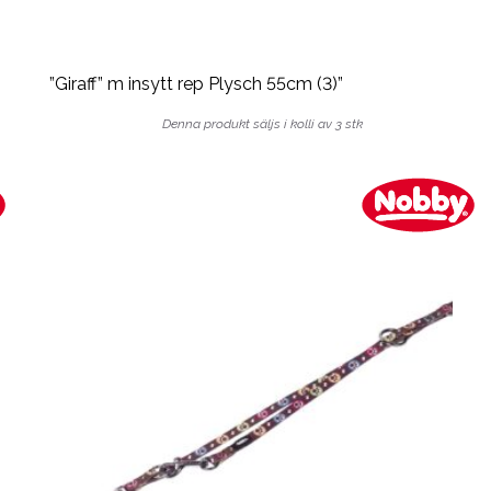
”Giraff” m insytt rep Plysch 55cm (3)”
Denna produkt säljs i kolli av 3 stk