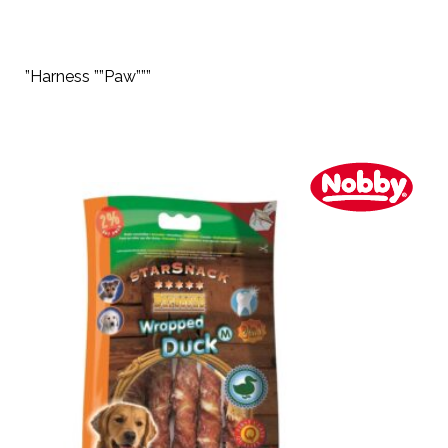
”Harness ””Paw”””