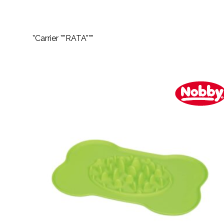
”Carrier ””RATA”””