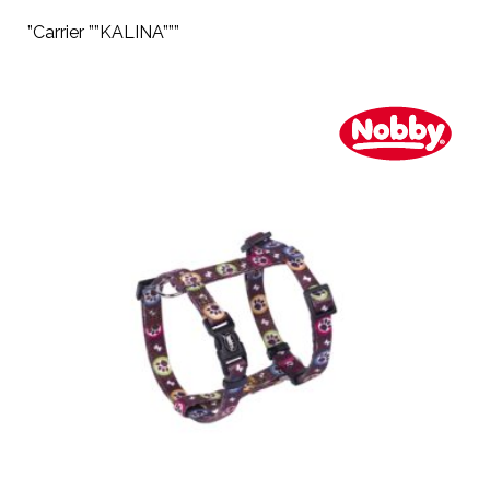
”Carrier ””KALINA”””