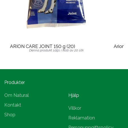
ARION CARE JOINT 150 g (20)
Arion 
Denna produkt säljs i kolli av 20 stk
Produkter
Om Natural
Hjälp
Kontakt
Villkor
Shop
Reklamation
Personuppgiftspolicy