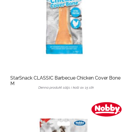
StarSnack CLASSIC Barbecue Chicken Cover Bone
M
Denna produkt säljs i kolli av 15 stk