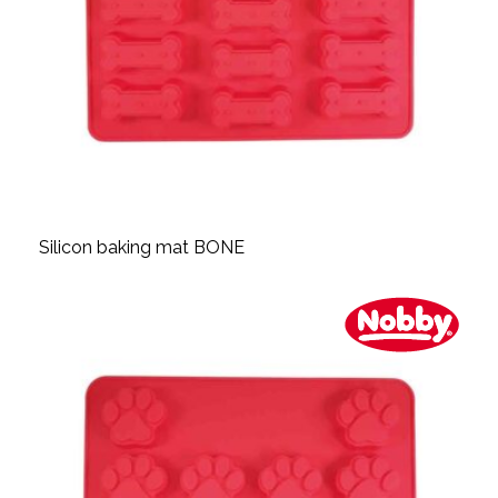
Silicon baking mat BONE