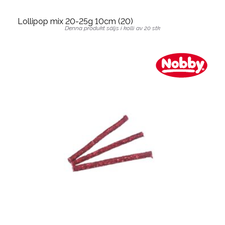
Lollipop mix 20-25g 10cm (20)
Denna produkt säljs i kolli av 20 stk