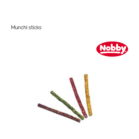
Munchi sticks