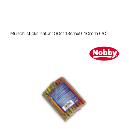
Munchi sticks natur 100st 13cmx9-10mm (20)