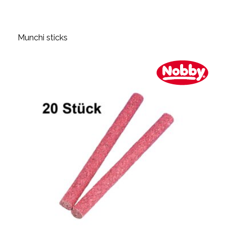
Munchi sticks