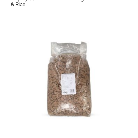
& Rice