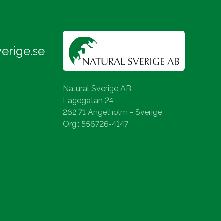
erige.se
Natural Sverige AB
Lagegatan 24
262 71 Ängelholm - Sverige
Org.: 556726-4147