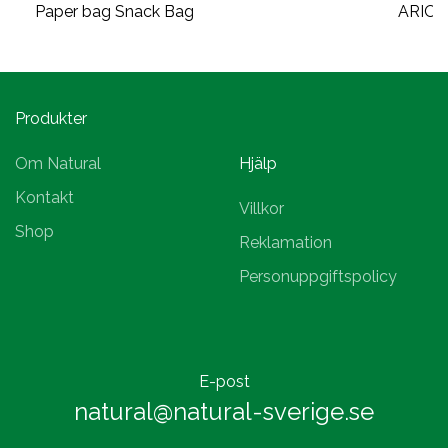
Paper bag Snack Bag
ARION
Produkter
Om Natural
Hjälp
Kontakt
Villkor
Shop
Reklamation
Personuppgiftspolicy
E-post
natural@natural-sverige.se