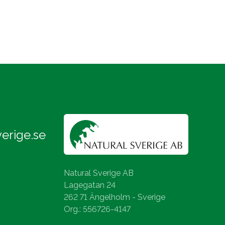
erige.se
Natural Sverige AB
Lagegatan 24
262 71 Ängelholm - Sverige
Org.: 556726-4147