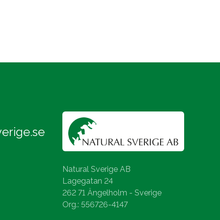
erige.se
Natural Sverige AB
Lagegatan 24
262 71 Ängelholm - Sverige
Org.: 556726-4147