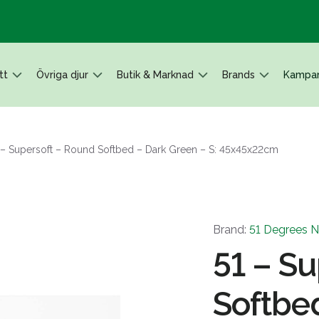
tt
Övriga djur
Butik & Marknad
Brands
Kampan
 – Supersoft – Round Softbed – Dark Green – S: 45x45x22cm
Brand:
51 Degrees N
51 – S
Softbed