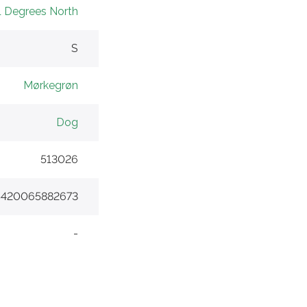
1 Degrees North
S
Mørkegrøn
Dog
513026
5420065882673
-