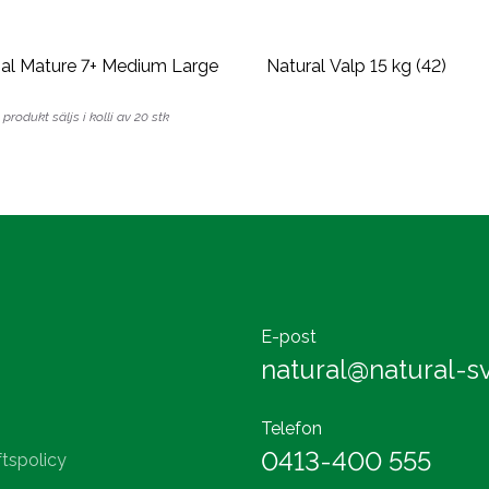
nal Mature 7+ Medium Large
Natural Valp 15 kg (42)
produkt säljs i kolli av 20 stk
E-post
natural@natural-sv
Telefon
0413-400 555
tspolicy