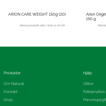
ARION CARE WEIGHT 150g (20)
Arion Origi
150 g
Denna produkt säljs i kolli av 20 stk
Denna 
Produkter
Hjälp
Om Natural
Villkor
Kontakt
Reklamation
Shop
Personuppgif