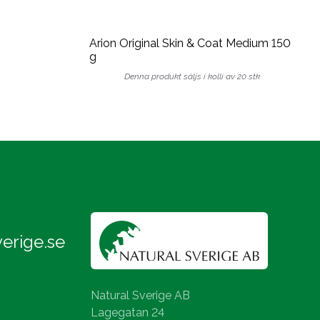
Arion Original Skin & Coat Medium 150
g
Denna produkt säljs i kolli av 20 stk
erige.se
Natural Sverige AB
Lagegatan 24