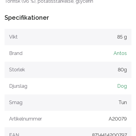
Tonfisk (96 %), potatisstärkelse, glycerin
Specifikationer
Vikt
85 g
Brand
Antos
Storlek
80g
Djurslag
Dog
Smag
Tun
Artikelnummer
A20079
EAN
8714414200797