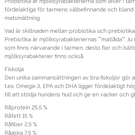
Probiotika är mjölksyrabakterierna som lever i ta
fördelaktiga för tarmens välbefinnande och bland
matsmältning.
Vad är skillnaden mellan probiotika och prebiotika
Prebiotika är mjölksyrabakteriernas ””matlåda””. Ju
som finns närvarande i tarmen, desto fler och bätt
mjölksyrabakterier finns också.
Fiskolja
Den unika sammansättningen av bra fiskoljor gör a
t.ex. Omega-3, EPA och DHA ligger fördelaktigt hög
till att stödja hundens hud och ge en vacker och gl
Råprotein 25,5 %
Råfett 15 %
Råfiber 2,5 %
Råaska 7,5 %