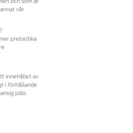
rmen och som är
 annat vår
?
 mer prebiotika
re
tt innehållet av
t i förhållande
ansig päls.