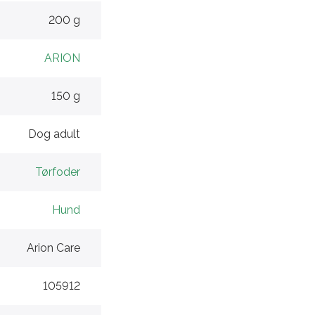
200 g
ARION
150 g
Dog adult
Tørfoder
Hund
Arion Care
105912