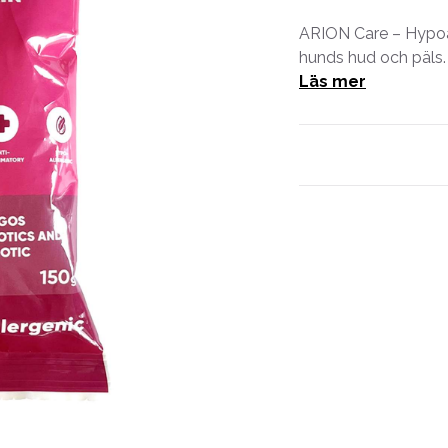
ARION Care – Hypoall
hunds hud och päls.
Läs mer