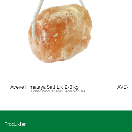
Aveve Himalaya Salt Lik, 2-3 kg
AVEVE 
Denna produkt säljs i kolli av 6 stk
Produkter