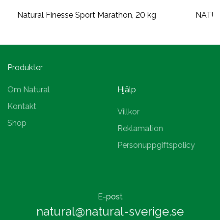
Natural Finesse Sport Marathon, 20 kg
NATU
Produkter
Om Natural
Hjälp
Kontakt
Villkor
Shop
Reklamation
Personuppgiftspolicy
E-post
natural@natural-sverige.se