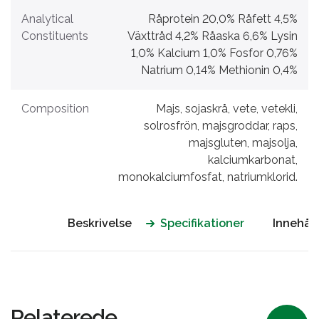
Analytical
Råprotein 20,0% Råfett 4,5%
Constituents
Växttråd 4,2% Råaska 6,6% Lysin
1,0% Kalcium 1,0% Fosfor 0,76%
Natrium 0,14% Methionin 0,4%
Composition
Majs, sojaskrå, vete, vetekli,
solrosfrön, majsgroddar, raps,
majsgluten, majsolja,
kalciumkarbonat,
monokalciumfosfat, natriumklorid.
Beskrivelse
Specifikationer
Innehåll
Relaterede