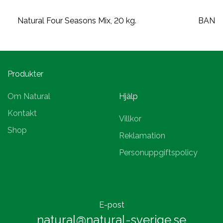
Natural Four Seasons Mix, 20 kg.
BANGS
Produkter
Om Natural
Hjälp
Kontakt
Villkor
Shop
Reklamation
Personuppgiftspolicy
E-post
natural@natural-sverige.se