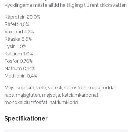
Kycklingarna måste alltid ha tillgång till rent dricksvatten.
Råprotein 20,0%
Råfett 4,5%
Växttråd 4,2%
Råaska 6,6%
Lysin 1,0%
Kalcium 1,0%
Fosfor 0,76%
Natrium 0,14%
Methionin 0,4%
Majs, sojaskrå, vete, vetekli, solrosfrön, majsgroddar,
raps, majsgluten, majsolja, kalciumkarbonat,
monokalciumfosfat, natriumklorid.
Specifikationer