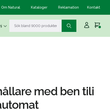
Om Natural
Kataloger
Reklamation
Kontakt
j
ållare med ben tili
automat