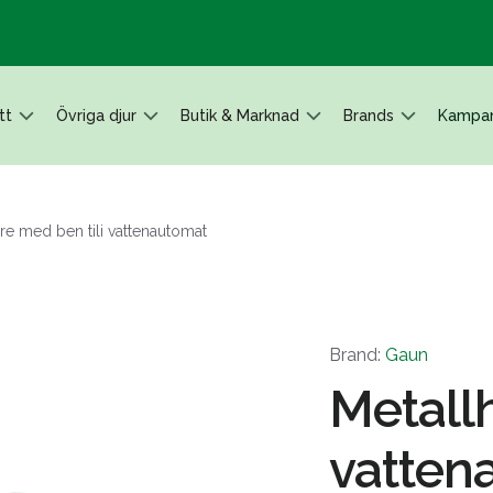
tt
Övriga djur
Butik & Marknad
Brands
Kampan
are med ben tili vattenautomat
Brand:
Gaun
Metallh
vatten