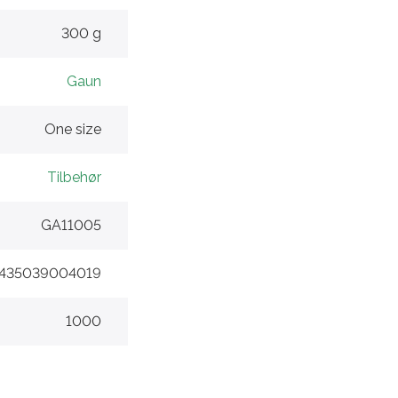
300 g
Gaun
One size
Tilbehør
GA11005
435039004019
1000