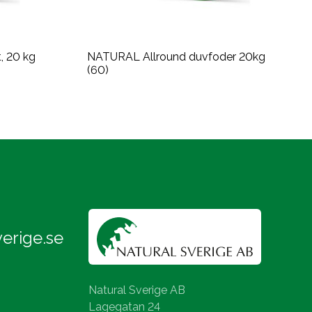
, 20 kg
NATURAL Allround duvfoder 20kg
(60)
erige.se
Natural Sverige AB
Lagegatan 24