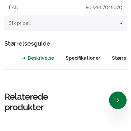
EAN
8022967045070
Stk pr. pall
-
Størrelsesguide
Beskrivelse
Specifikationer
Størrel
Relaterede
produkter