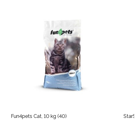
Fun4pets Cat, 10 kg (40)
StarSn