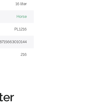
16 liter
Horse
PL1216
8715663010144
216
ter