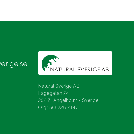
erige.se
Natural Sverige AB
Lagegatan 24
262 71 Ängelholm - Sverige
Org.: 556726-4147