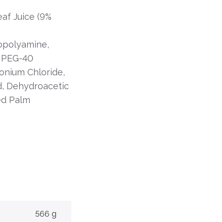
af Juice (9%
opolyamine,
, PEG-40
onium Chloride,
id, Dehydroacetic
ed Palm
566 g