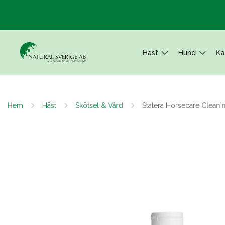
Häst
Hund
Ka
Hem
Häst
Skötsel & Vård
Statera Horsecare Clean´