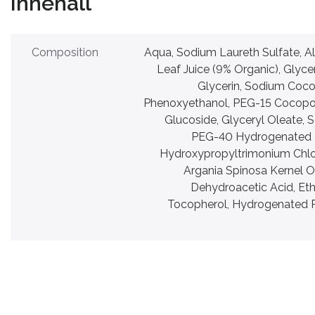
Innehåll
Composition
Aqua, Sodium Laureth Sulfate, A
Leaf Juice (9% Organic), Glyc
Glycerin, Sodium Coc
Phenoxyethanol, PEG-15 Cocopo
Glucoside, Glyceryl Oleate, 
PEG-40 Hydrogenated C
Hydroxypropyltrimonium Chlori
Argania Spinosa Kernel Oi
Dehydroacetic Acid, Eth
Tocopherol, Hydrogenated 