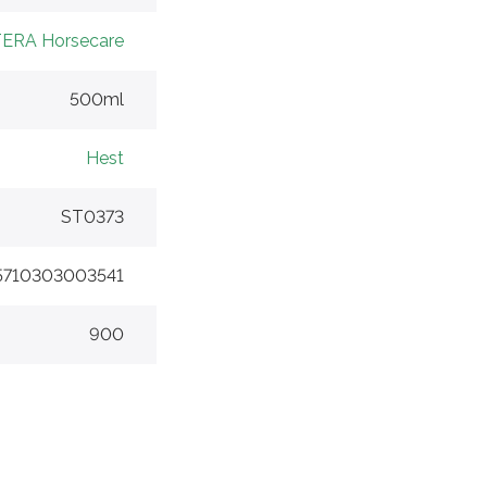
ERA Horsecare
500ml
Hest
ST0373
5710303003541
900