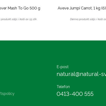
over Mash To Go 500 g
Aveve Jumpi Carrot, 1 kg (6)
produkt säljs i kolli av 15 stk
Denna produkt säljs i kolli a
E-post
natural@natural-sv
Telefon
0413-400 555
tspolicy