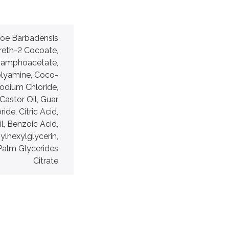
loe Barbadensis
ereth-2 Cocoate,
oamphoacetate,
lyamine, Coco-
Sodium Chloride,
astor Oil, Guar
de, Citric Acid,
l, Benzoic Acid,
ylhexylglycerin,
Palm Glycerides
Citrate