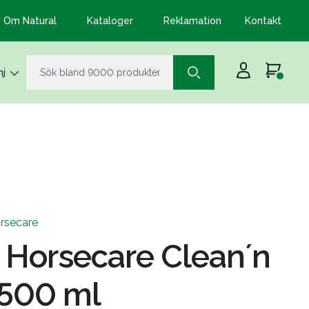
Om Natural
Kataloger
Reklamation
Kontakt
j
rsecare
a Horsecare Clean´n
 500 ml