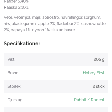
Råfiber 5,40%
Råaska 2,10%
Vete, vetemjöl, majs, solrosfrö, havreflingor, sorghum,
hirs, akaciegummi, äpple 2%, fläderbär 2%, cashewnötter
2%, papaya 1%, nypon 1%, skalad havre.
Specifikationer
Vikt
205 g
Brand
Hobby First
Storlek
2 stick
Djurslag
Rabbit / Rodent