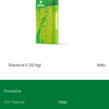
Rasduva 5 (20 kg)
Natura
Produkter
Om Natural
Hjälp