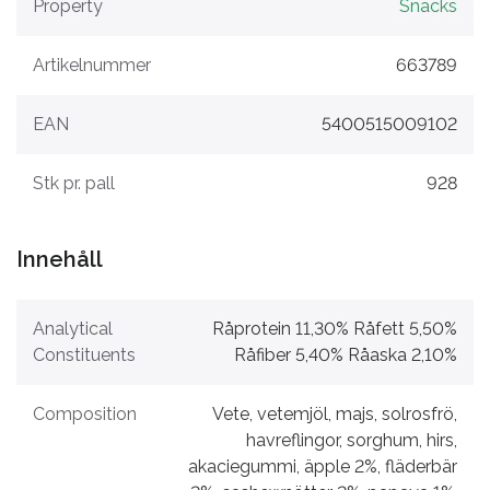
Property
Snacks
Artikelnummer
663789
EAN
5400515009102
Stk pr. pall
928
Innehåll
Analytical
Råprotein 11,30% Råfett 5,50%
Constituents
Råfiber 5,40% Råaska 2,10%
Composition
Vete, vetemjöl, majs, solrosfrö,
havreflingor, sorghum, hirs,
akaciegummi, äpple 2%, fläderbär