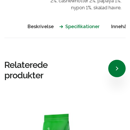
2%, cashewnötter 2%, papaya 1%,
nypon 1%, skalad havre.
Beskrivelse
Specifikationer
Innehåll
Relaterede
produkter