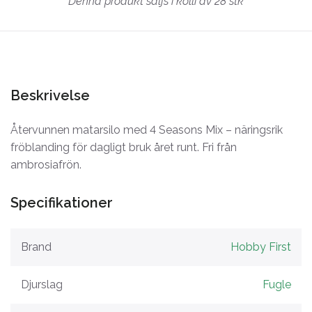
Denna produkt säljs i kolli av 28 stk
Beskrivelse
Återvunnen matarsilo med 4 Seasons Mix – näringsrik
fröblanding för dagligt bruk året runt. Fri från
ambrosiafrön.
Specifikationer
Brand
Hobby First
Djurslag
Fugle