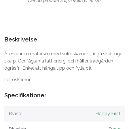
Denna produkt säljs i kolli av 28 stk
Beskrivelse
Återvunnen matarsilo med solroskärnor – inga skal, inget
skärp. Ger fåglarna lätt energi och håller trädgården
ogräsfri. Enkel att hänga upp och fylla på.
solroskärnor
Specifikationer
Brand
Hobby First