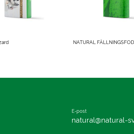
zard
NATURAL FÄLLNINGSFOD
E-post
natural@natural-sv