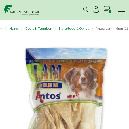
m
Hund
Godis & Tuggben
Naturtugg & Övrigt
Antos Lamm öron (25