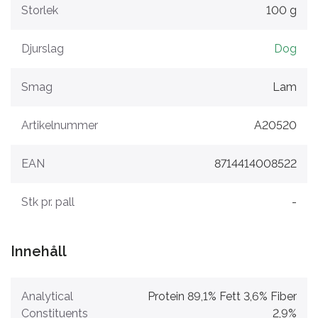
Storlek
100 g
Djurslag
Dog
Smag
Lam
Artikelnummer
A20520
EAN
8714414008522
Stk pr. pall
-
Innehåll
Analytical
Protein 89,1% Fett 3,6% Fiber
Constituents
2,9%