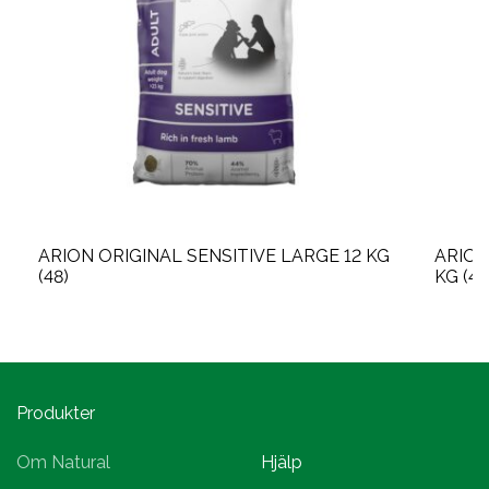
ARION ORIGINAL SENSITIVE LARGE 12 KG
ARION
(48)
KG (48
Produkter
Om Natural
Hjälp