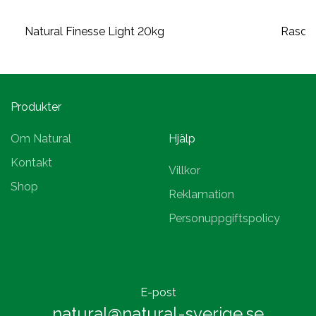
Natural Finesse Light 20kg
Rasduv
Produkter
Om Natural
Hjälp
Kontakt
Villkor
Shop
Reklamation
Personuppgiftspolicy
E-post
natural@natural-sverige.se