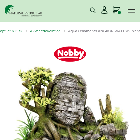
eptiler & Fisk
Akvariedekoration
Aqua Ornaments ANGKOR WATT w/ plant