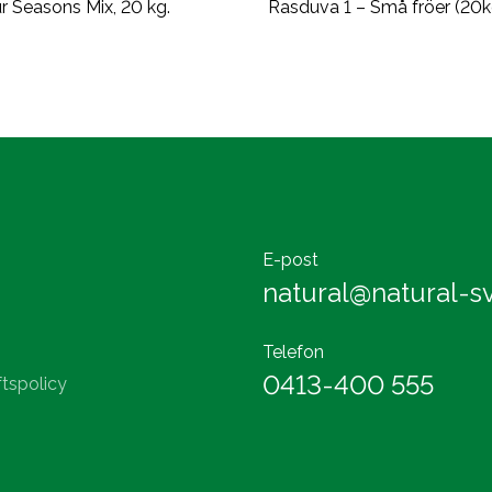
r Seasons Mix, 20 kg.
Rasduva 1 – Små fröer (20k
E-post
natural@natural-sv
Telefon
0413-400 555
tspolicy