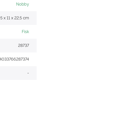
Nobby
,5 x 11 x 22,5 cm
Fisk
28737
4033766287374
-