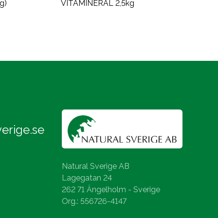
g)
VITAMINERAL 2,5kg
erige.se
Natural Sverige AB
Lagegatan 24
262 71 Ängelholm - Sverige
Org.: 556726-4147