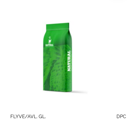
FLYVE/AVL. GL.
DPC Av