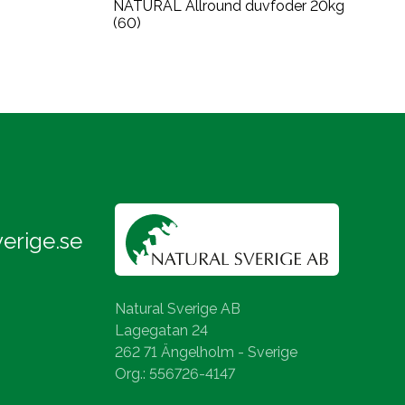
NATURAL Allround duvfoder 20kg
(60)
erige.se
Natural Sverige AB
Lagegatan 24
262 71 Ängelholm - Sverige
Org.: 556726-4147