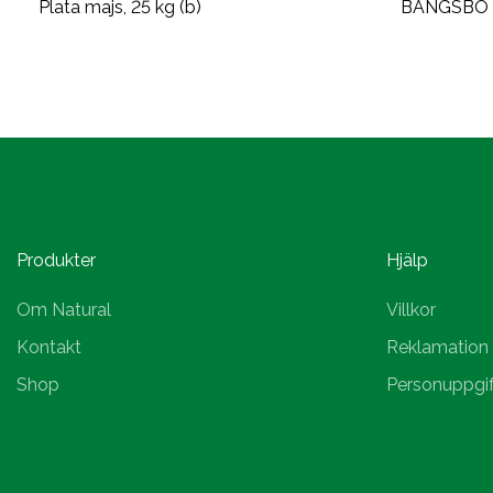
Plata majs, 25 kg (b)
BANGSBO M
Produkter
Hjälp
Om Natural
Villkor
Kontakt
Reklamation
Shop
Personuppgif