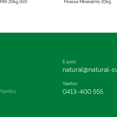
IX 20kg (60)
Finesse Mineralmix 20kg
E-post
natural@natural-sv
Telefon
0413-400 555
tspolicy