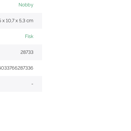
Nobby
5 x 10,7 x 5,3 cm
Fisk
28733
4033766287336
-