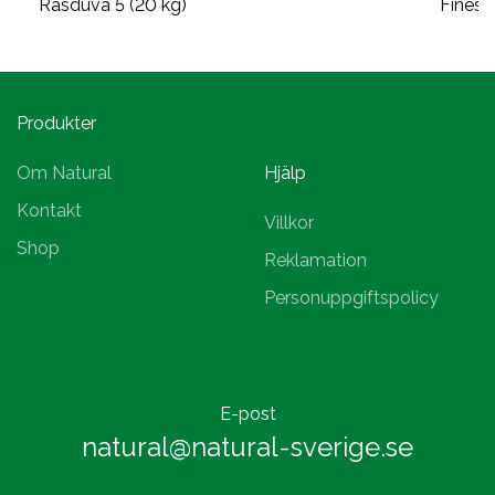
Rasduva 5 (20 kg)
Finess
Produkter
Om Natural
Hjälp
Kontakt
Villkor
Shop
Reklamation
Personuppgiftspolicy
E-post
natural@natural-sverige.se