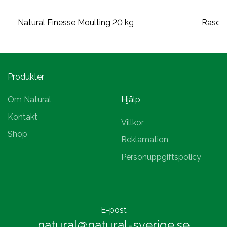
Natural Finesse Moulting 20 kg
Rasduv
Produkter
Om Natural
Hjälp
Kontakt
Villkor
Shop
Reklamation
Personuppgiftspolicy
E-post
natural@natural-sverige.se