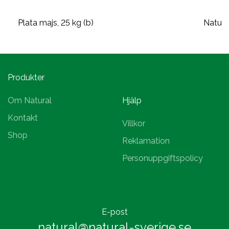
Plata majs, 25 kg (b)
Natura
Produkter
Om Natural
Hjälp
Kontakt
Villkor
Shop
Reklamation
Personuppgiftspolicy
E-post
natural@natural-sverige.se