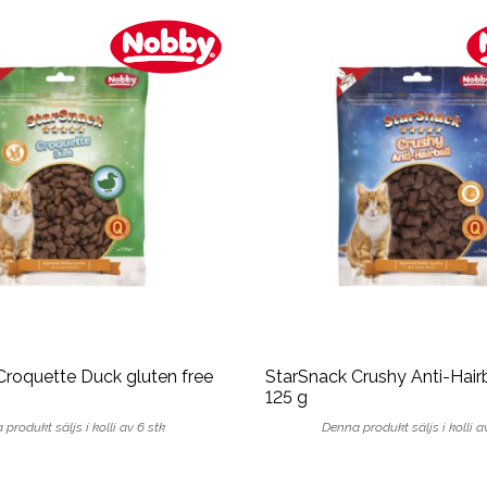
Croquette Duck gluten free
StarSnack Crushy Anti-Hairb
125 g
produkt säljs i kolli av 6 stk
Denna produkt säljs i kolli a