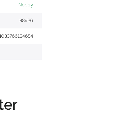
Nobby
88926
4033766134654
-
ter