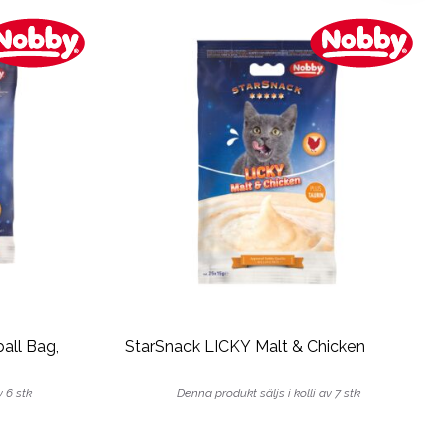
all Bag,
StarSnack LICKY Malt & Chicken
v 6 stk
Denna produkt säljs i kolli av 7 stk