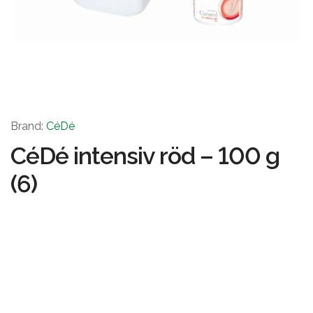
Brand:
CéDé
CéDé intensiv röd – 100 g
(6)