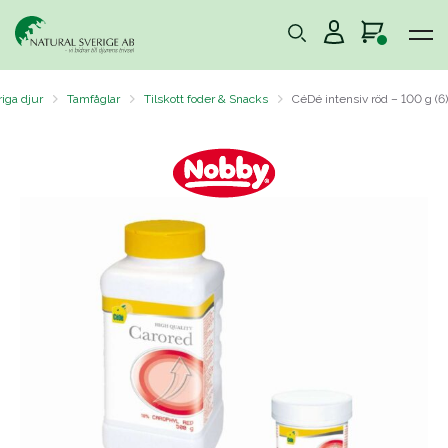
riga djur
Tamfåglar
Tilskott foder & Snacks
CéDé intensiv röd – 100 g (6)