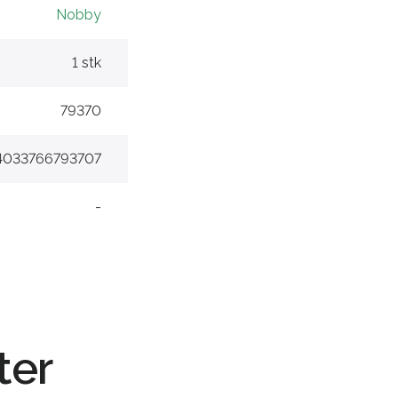
Nobby
1 stk
79370
4033766793707
-
ter