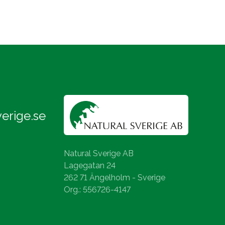
erige.se
Natural Sverige AB
Lagegatan 24
262 71 Ängelholm - Sverige
Org.: 556726-4147