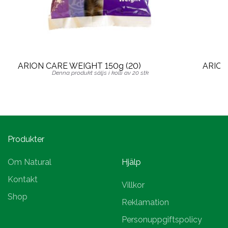
ARION CARE WEIGHT 150g (20)
ARION
Denna produkt säljs i kolli av 20 stk
Produkter
Om Natural
Hjälp
Kontakt
Villkor
Shop
Reklamation
Personuppgiftspolicy