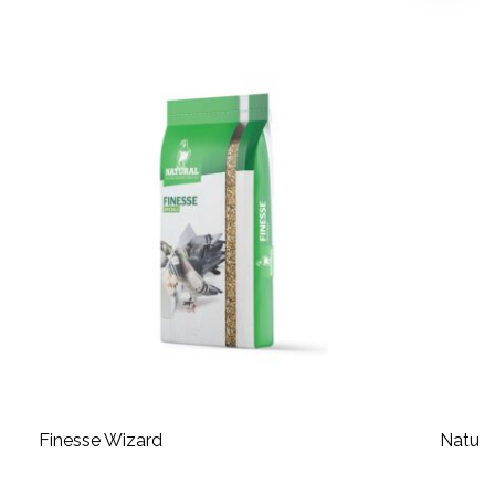
Finesse Wizard
Natural