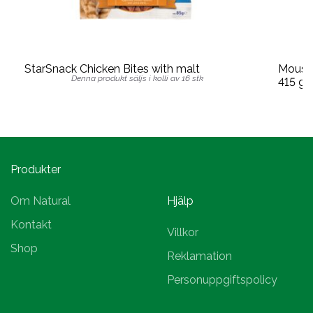
StarSnack Chicken Bites with malt
Mousta
Denna produkt säljs i kolli av 16 stk
415 g
Produkter
Om Natural
Hjälp
Kontakt
Villkor
Shop
Reklamation
Personuppgiftspolicy