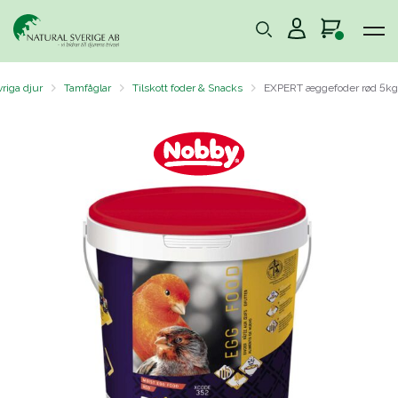
riga djur
Tamfåglar
Tilskott foder & Snacks
EXPERT æggefoder rød 5kg