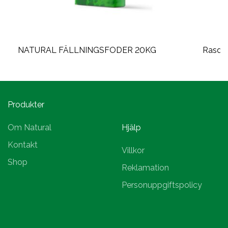
NATURAL FÄLLNINGSFODER 20KG
Rasduv
Produkter
Om Natural
Hjälp
Kontakt
Villkor
Shop
Reklamation
Personuppgiftspolicy